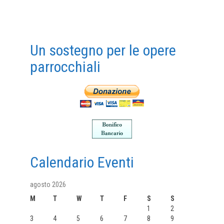
Un sostegno per le opere
parrocchiali
Calendario Eventi
agosto 2026
M
T
W
T
F
S
S
1
2
3
4
5
6
7
8
9